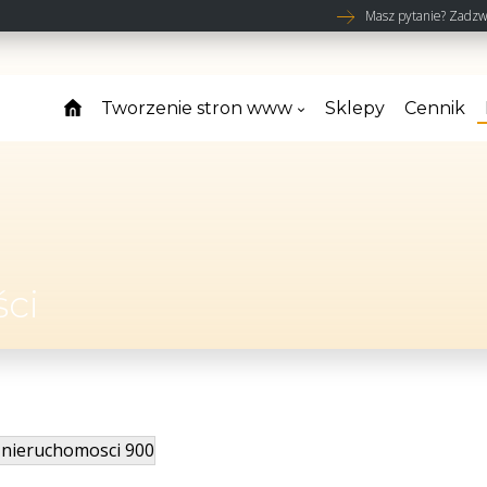
Masz pytanie? Zadzw
Tworzenie stron www
Sklepy
Cennik
ci