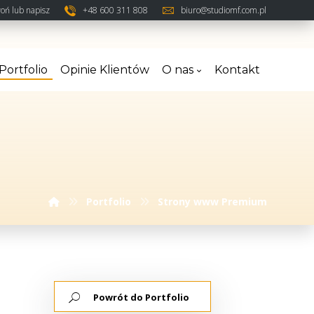
oń lub napisz
+48 600 311 808
biuro@studiomf.com.pl
Portfolio
Opinie Klientów
O nas
Kontakt
Portfolio
Strony www Premium
Powrót do Portfolio