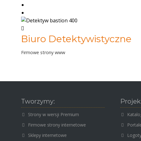
Biuro Detektywistyczne
Firmowe strony www
Tworzymy:
Projek
Strony w wersji Premium
Katalo
Firmowe strony internetowe
Portal
Sklepy internetowe
Logoty