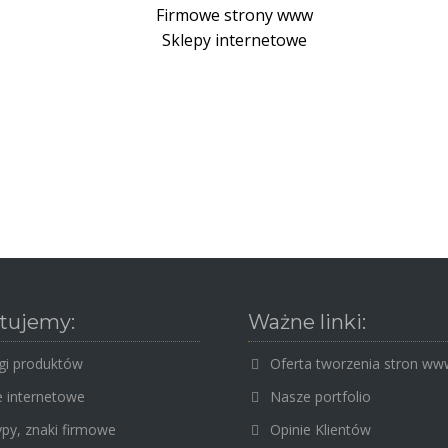
Firmowe strony www
Sklepy internetowe
tujemy:
Ważne linki:
gi produktów
Oferta tworzenia stron w
e internetowe
Nasze portfolio
py, znaki firmowe
Opinie Klientów