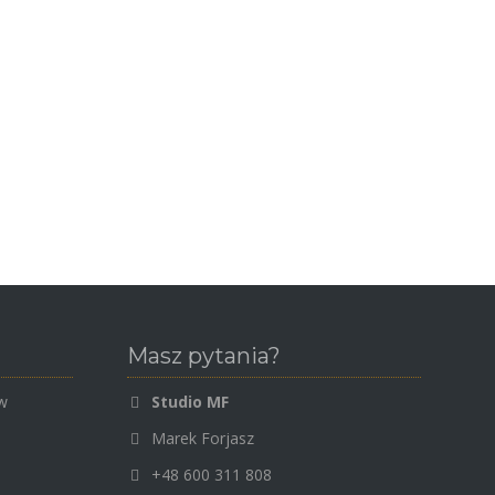
Masz pytania?
ww
Studio MF
Marek Forjasz
+48 600 311 808