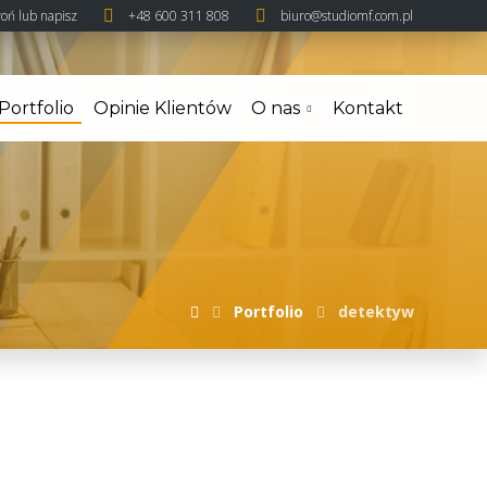
oń lub napisz
+48 600 311 808
biuro@studiomf.com.pl
Portfolio
Opinie Klientów
O nas
Kontakt
Portfolio
detektyw