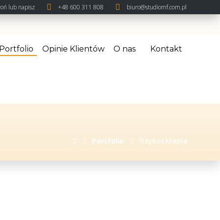
oń lub napisz
+48 600 311 808
biuro@studiomf.com.pl
Portfolio
Opinie Klientów
O nas
Kontakt
Portfolio
fizykoterapia