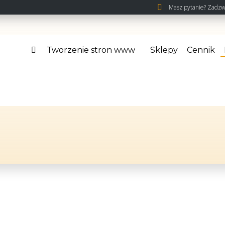
Masz pytanie? Zadzw
Tworzenie stron www
Sklepy
Cennik