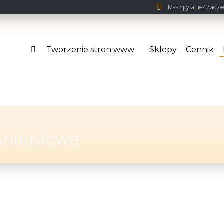
Masz pytanie? Zadzw
Tworzenie stron www
Sklepy
Cennik
śnieniowe