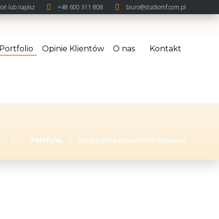
oń lub napisz
+48 600 311 808
biuro@studiomf.com.pl
Portfolio
Opinie Klientów
O nas
Kontakt
Portfolio
urządzenia wysokociśnieniowe