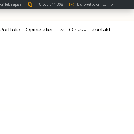
oń lub napisz
+48 600 311 808
biuro@studiomf.com.pl
Portfolio
Opinie Klientów
O nas
Kontakt
tworzenie sklepów woocommerce