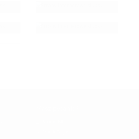
22 listopada 2020
22 listopada 2020
Masz pytania?
ww
Studio MF
Marek Forjasz