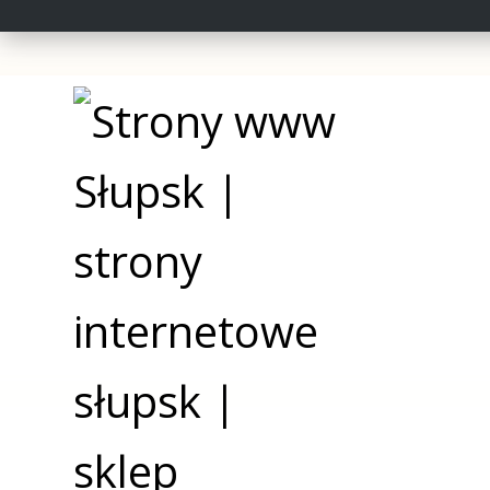
tworzenie sklepów
woocommerce